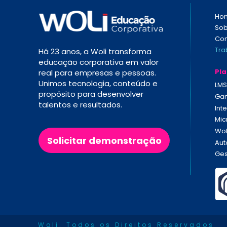
Ho
So
Con
Tra
Há 23 anos, a Woli transforma 
educação corporativa em valor 
Pl
real para empresas e pessoas. 
Unimos tecnologia, conteúdo e 
LMS
propósito para desenvolver 
Gam
talentos e resultados.
Inte
Mic
Wol
Solicitar demonstração
Aut
Ges
Woli. Todos os Direitos Reservados  