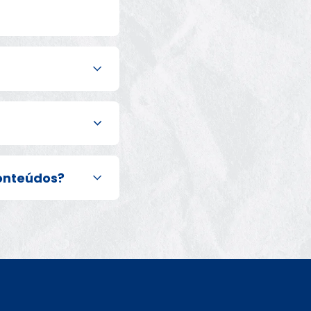
nguagem própria 
alizar o design 
Conteúdos?
, 
ificados.