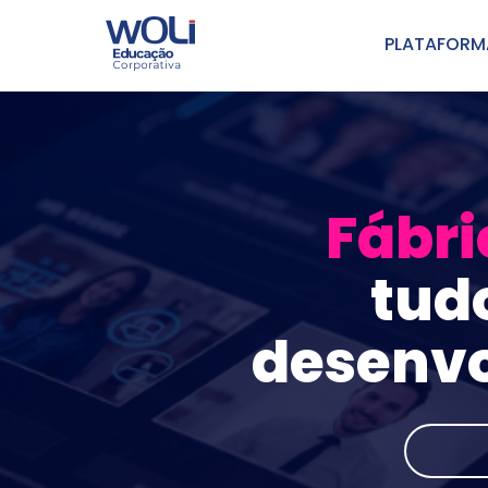
PLATAFORM
Fábri
tud
desenvo