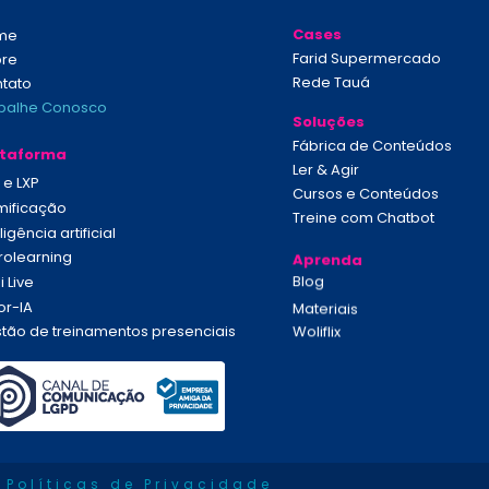
Cases
me
Farid Supermercado
bre
Rede Tauá
tato
balhe Conosco
Soluções
Fábrica de Conteúdos
ataforma
Ler & Agir
 e LXP
Cursos e Conteúdos
ificação
Treine
 com Chatbot
ligência artificial
rolearning
Aprenda
Blog
i Live
or-IA
Materiais
tão de treinamentos presenciais
Woliflix
Políticas de Privacidade