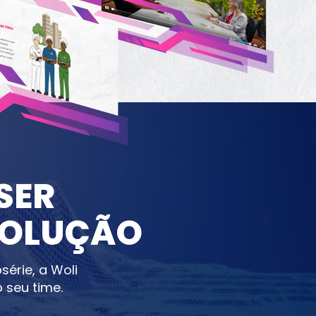
ER 
SOLUÇÃO
rie, a Woli 
 seu time.