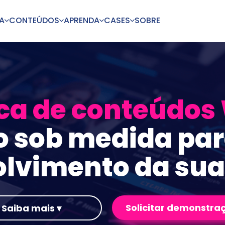
A
CONTEÚDOS
APRENDA
CASES
SOBRE
ca de conteúdos 
o sob medida para
lvimento da sua
Solicitar demonstra
Saiba mais ▾