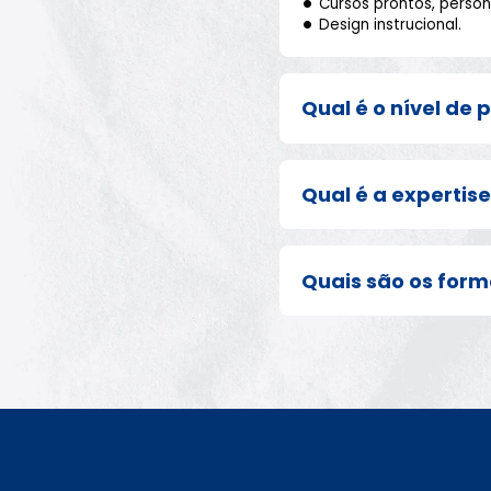
Cursos prontos, perso
Design instrucional.
Qual é o nível de
Os cursos são criados
Qual é a expertis
para garantir total al
A Woli conta com uma e
Quais são os for
instrucional.
Entregamos cursos pron
produzimos vídeos anim