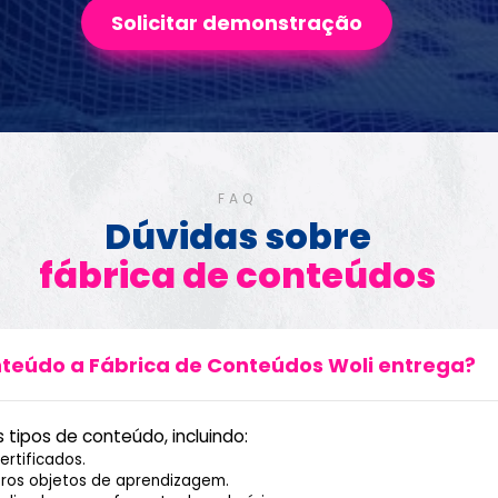
Solicitar demonstração
FAQ
Dúvidas sobre
fábrica de conteúdos
nteúdo a Fábrica de Conteúdos Woli entrega?
 tipos de conteúdo, incluindo:
ertificados.
ros objetos de aprendizagem.