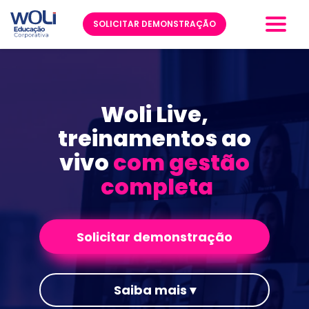
SOLICITAR DEMONSTRAÇÃO
Woli Live, 
treinamentos ao 
vivo 
com gestão 
completa
Solicitar demonstração
Saiba mais ▾