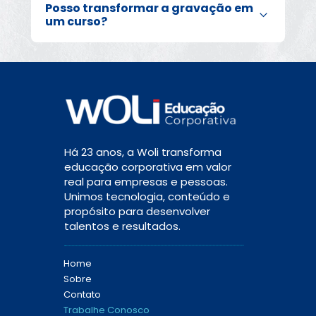
Posso transformar a gravação em 
notas de avaliação e certificados emitidos.
um curso?
Sim. O conteúdo pode ser editado, 
estruturado e reutilizado como um curso 
dentro da própria plataforma.
Há 23 anos, a Woli transforma 
educação corporativa em valor 
real para empresas e pessoas. 
Unimos tecnologia, conteúdo e 
propósito para desenvolver 
talentos e resultados.
Home
Sobre
Contato
Trabalhe Conosco